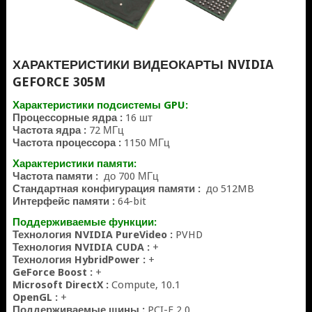
ХАРАКТЕРИСТИКИ ВИДЕОКАРТЫ NVIDIA
GEFORCE 305M
Характеристики подсистемы GPU:
Процессорные ядра :
16 шт
Частота ядра :
72 МГц
Частота процессора :
1150 МГц
Характеристики памяти:
Частота памяти :
до 700 МГц
Стандартная конфигурация памяти :
до 512MB
Интерфейс памяти :
64-bit
Поддерживаемые функции:
Технология NVIDIA PureVideo :
PVHD
Технология NVIDIA CUDA :
+
Технология HybridPower :
+
GeForce Boost :
+
Microsoft DirectX :
Compute, 10.1
OpenGL :
+
Поддерживаемые шины :
PCI-E 2.0