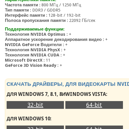
Частота памяти :
800 МГц / 1250 МГц
Тип памяти :
DDR3 / GDDR5
Интерфейс памяти :
128-bit / 192-bit
Полоса пропускания памяти :
22092 ГБ/сек
Поддерживаемые функции:
Технология NVIDIA Optimus :
+
Аппаратное ускорение декодирования видео :
+
NVIDIA GeForce Водители :
+
Технология NVIDIA PhysX :
+
Технология NVIDIA CUDA :
+
Microsoft DirectX :
11
GeForce 3D Vision Ready :
+
СКАЧАТЬ ДРАЙВЕРЫ, ДЛЯ ВИДЕОКАРТЫ NVIDI
ДЛЯ WINDOWS 7, 8.1, 8ИWINDOWS VISTA:
32-bit
64-bit
ДЛЯ WINDOWS 10: