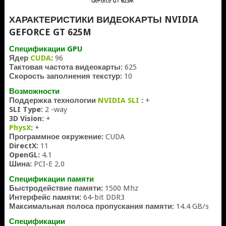
ХАРАКТЕРИСТИКИ ВИДЕОКАРТЫ NVIDIA
GEFORCE GT 625M
Спецификации GPU
Ядер
CUDA
:
96
Тактовая частота видеокарты:
625
Скорость заполнения текстур:
10
Возможности
Поддержка технологии
NVIDIA SLI
:
+
SLI Type:
2 -way
3D Vision:
+
PhysX
:
+
Программное окружение:
CUDA
DirectX:
11
OpenGL:
4.1
Шина:
PCI-E 2.0
Спецификации памяти
Быстродействие памяти:
1500 Mhz
Интерфейс памяти:
64-bit DDR3
Максимальная полоса пропускания памяти:
14.4 GB/s
Спецификации