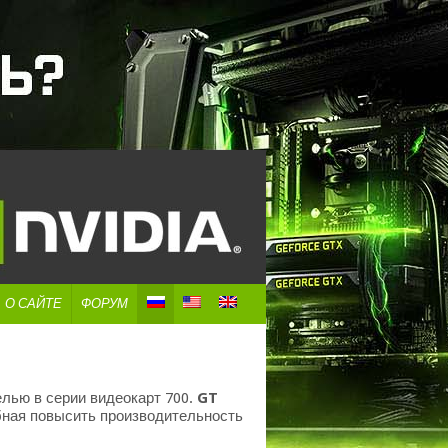
О САЙТЕ
ФОРУМ
лью в серии видеокарт 700.
GT
бная повысить производительность