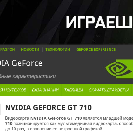
РАЗГОН
НОВОСТИ
ТЕХНОЛОГИИ
GEFORCE EXPERIENCE
IA GeForce
обные характеристики
Я НОУТБУКОВ
БАЗА ЗНАНИЙ
ТАБЛИЦЫ
СКАЧАТЬ ДРАЙВЕРЫ
NVIDIA GEFORCE GT 710
Видеокарта
NVIDIA GeForce GT 710
является младшей моде
710
позиционируется как мультимедийная видеокарта, спосо
до 10 раз, в сравнении со встроенной графикой.