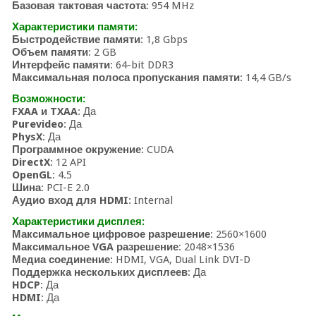
Базовая тактовая частота
: 954 MHz
Характеристики памяти:
Быстродействие памяти
: 1,8 Gbps
Объем памяти
: 2 GB
Интерфейс памяти
: 64-bit DDR3
Максимальная полоса пропускания памяти
: 14,4 GB/s
Возможности:
FXAA и TXAA
: Да
Purevideo
: Да
PhysX
: Да
Программное окружение
: CUDA
DirectX
: 12 API
OpenGL
: 4.5
Шина
: PCI-E 2.0
Аудио вход для HDMI
: Internal
Характеристики дисплея:
Максимальное цифровое разрешение
: 2560×1600
Максимальное VGA разрешение
: 2048×1536
Медиа соединение
: HDMI, VGA, Dual Link DVI-D
Поддержка нескольких дисплеев
: Да
HDCP
: Да
HDMI
: Да