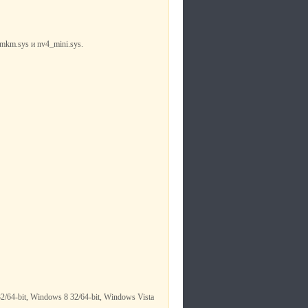
mkm.sys и nv4_mini.sys.
2/64-bit, Windows 8 32/64-bit, Windows Vista