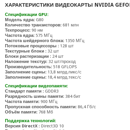
ХАРАКТЕРИСТИКИ ВИДЕОКАРТЫ NVIDIA GEFOR
Спецификации GPU:
Модель ядра:
G80
Количество транзисторов:
681 млн
Техпроцесс:
90 нм
Частота ядра:
575 МГц
Частота шейдерного блока:
1350 МГц
Потоковые процессоры :
128 шт
Текстурные блоки :
32 шт
Блоки растеризации :
24 шт
Наложение текстур:
32 шт/проход
Производительность:
518 GFLOPS
Заполнение сцены:
13,8 млрд.пикс/с
Заполнение сцены:
18,4 млрд.текс/с
Спецификации видеопамяти:
Стандарт памяти :
GDDR3
Разрядность шины памяти:
384 бит
Частота памяти:
900 МГц
Пропускная способность памяти:
86,4 Гб/с
Объём памяти:
768 Мб
Поддержка технологий:
Версия DirectX :
Direct3D 10