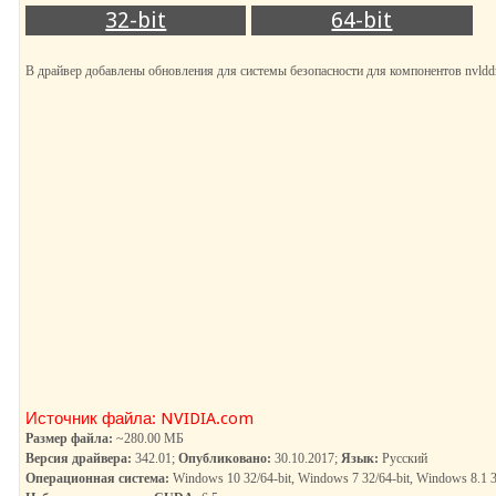
32-bit
64-bit
В драйвер добавлены обновления для системы безопасности для компонентов nvldd
Источник файла: NVIDIA.com
Размер файла:
~280.00 МБ
Версия драйвера:
342.01;
Опубликовано:
30.10.2017;
Язык:
Русский
Операционная система:
Windows 10 32/64-bit, Windows 7 32/64-bit, Windows 8.1 3