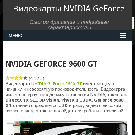
Видеокарты NVIDIA GeForce
Свежие драйверы и подробные
характеристики
МЕНЮ
NVIDIA GEFORCE 9600 GT
(4,1 / 5)
Видеокарта
NVIDIA GeForce 9600 GT
имеет мощную
начинку и невероятную производительность. Видеокарта
имеет обширную поддержку технологий NVIDIA, таких как
DirectX 10
,
SLI
,
3D Vision
,
PhysX
и
CUDA
.
GeForce 9600
GT
отлично справляется с
3D
играми, видео с высоким
разрешением, а так же подойдет для работы с графикой.