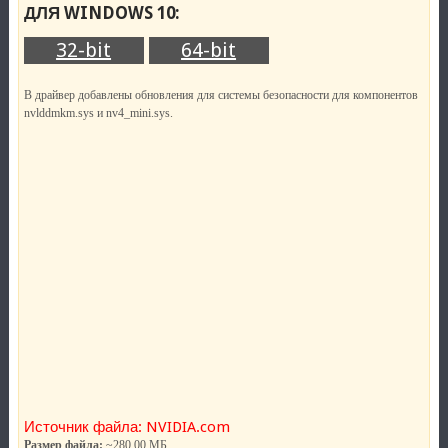
ДЛЯ WINDOWS 10:
32-bit
64-bit
В драйвер добавлены обновления для системы безопасности для компонентов
nvlddmkm.sys и nv4_mini.sys.
Источник файла: NVIDIA.com
Размер файла:
~280.00 МБ