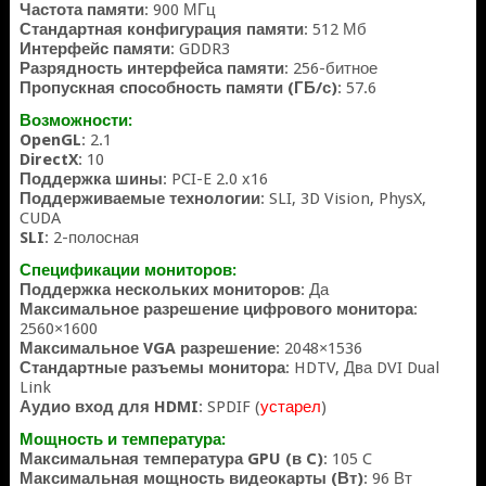
Частота памяти
: 900 МГц
Стандартная конфигурация памяти
: 512 Мб
Интерфейс памяти
: GDDR3
Разрядность интерфейса памяти
: 256-битное
Пропускная способность памяти (ГБ/с)
: 57.6
Возможности:
OpenGL
: 2.1
DirectX
: 10
Поддержка шины
: PCI-E 2.0 x16
Поддерживаемые технологии
: SLI, 3D Vision, PhysX,
CUDA
SLI
: 2-полосная
Спецификации мониторов:
Поддержка нескольких мониторов
: Да
Максимальное разрешение цифрового монитора
:
2560×1600
Максимальное VGA разрешение
: 2048×1536
Стандартные разъемы монитора
: HDTV, Два DVI Dual
Link
Аудио вход для HDMI
: SPDIF (
устарел
)
Мощность и температура:
Максимальная температура GPU (в C)
: 105 C
Максимальная мощность видеокарты (Вт)
: 96 Вт