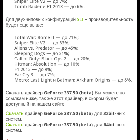
Sniper Elite V2 — до 7%;
Tomb Raider и F1 2013 — до 6%.
Для двухчиповых конфигураций
SLI
– производительность
будет еще выше:
Total War: Rome II — до 71%;
Sniper Elite V2 — до 53%;
Aliens vs. Predator — до 45%;
Sleeping Dogs — до 31%;
Call of Duty: Black Ops 2 — до 20%;
Hitman: Absolution — до 10%;
F1 2013 — до 9%;
Far Cry 3 — до 7%;
Metro: Last Light и Batman: Arkham Origins — до 6%.
Скачать драйвер
GeForce 337.50 (beta)
Вы можете по
ссылкам ниже, так же этот драйвер, в скором будет
доступный на нашем сайте.
Скачать
драйвер
GeForce 337.50
(
beta
) для
32bit
-ных
систем.
Скачать
драйвер
GeForce 337.50
(
beta
) для
64bit
-ных
систем.